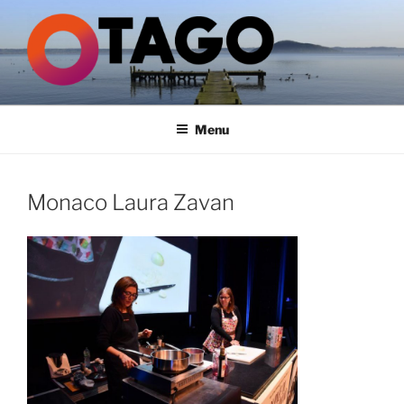
Aller
au
contenu
principal
GROUPE OTAGO
Menu
Monaco Laura Zavan