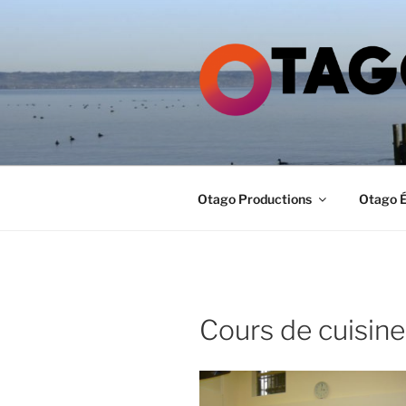
Aller
au
contenu
principal
GROUPE O
Otago Productions
Otago É
Cours de cuisine