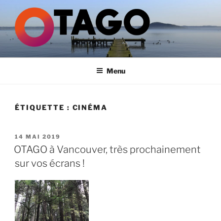
Aller
au
contenu
principal
GROUPE OTAGO
Menu
ÉTIQUETTE :
CINÉMA
PUBLIÉ
14 MAI 2019
LE
OTAGO à Vancouver, très prochainement
sur vos écrans !