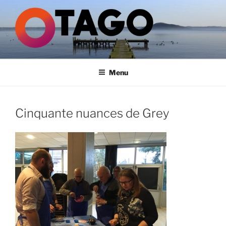
Aller
au
contenu
principal
GROUPE OTAGO
Menu
Cinquante nuances de Grey