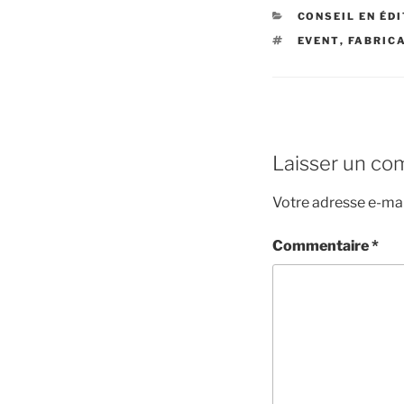
CATÉGORIES
CONSEIL EN ÉD
ÉTIQUETTES
EVENT
,
FABRIC
Laisser un co
Votre adresse e-mai
Commentaire
*