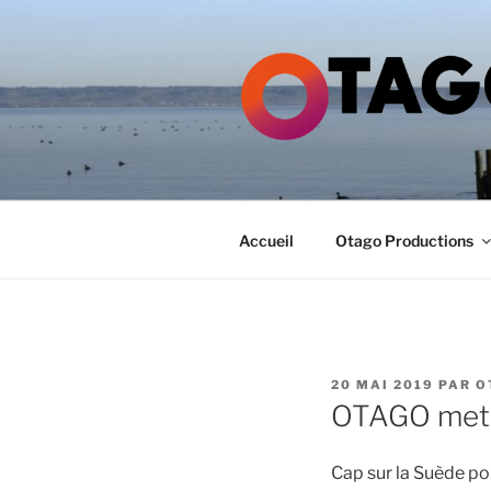
Aller
au
contenu
principal
GROUPE O
Accueil
Otago Productions
PUBLIÉ
20 MAI 2019
PAR
O
LE
OTAGO met 
Cap sur la Suède p